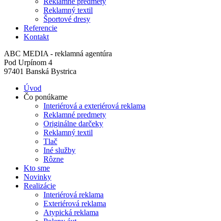
Reklamné predmety
Reklamný textil
Športové dresy
Referencie
Kontakt
ABC MEDIA - reklamná agentúra
Pod Urpínom 4
97401 Banská Bystrica
Úvod
Čo ponúkame
Interiérová a exteriérová reklama
Reklamné predmety
Originálne darčeky
Reklamný textil
Tlač
Iné služby
Rôzne
Kto sme
Novinky
Realizácie
Interiérová reklama
Exteriérová reklama
Atypická reklama