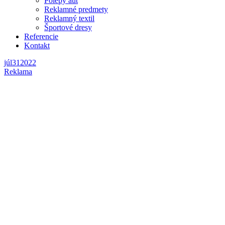
Polepy áut
Reklamné predmety
Reklamný textil
Športové dresy
Referencie
Kontakt
júl
31
2022
Reklama