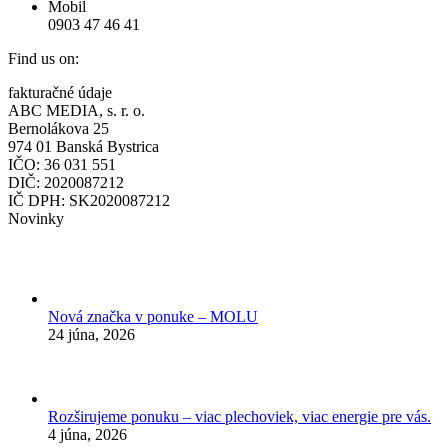
Mobil
0903 47 46 41
Find us on:
Facebook
fakturačné údaje
page
ABC MEDIA, s. r. o.
opens
Bernolákova 25
in
974 01 Banská Bystrica
new
IČO: 36 031 551
window
DIČ: 2020087212
IČ DPH: SK2020087212
Novinky
Nová značka v ponuke – MOLU
24 júna, 2026
Rozširujeme ponuku – viac plechoviek, viac energie pre vás.
4 júna, 2026