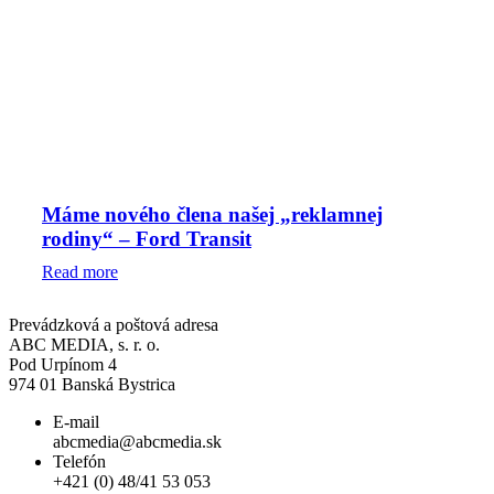
Máme nového člena našej „reklamnej
rodiny“ – Ford Transit
Read more
Prevádzková a poštová adresa
ABC MEDIA, s. r. o.
Pod Urpínom 4
974 01 Banská Bystrica
E-mail
abcmedia@abcmedia.sk
Telefón
+421 (0) 48/41 53 053