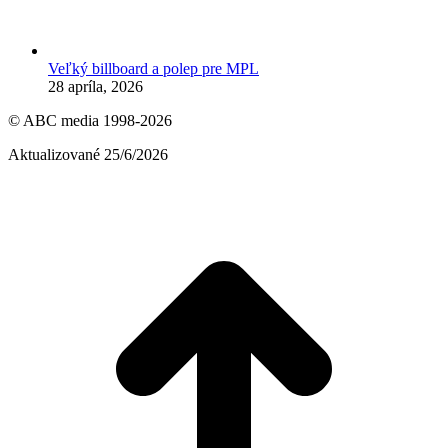
Veľký billboard a polep pre MPL
28 apríla, 2026
© ABC media 1998-2026
Aktualizované 25/6/2026
t
T