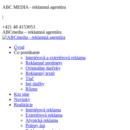
Skip
ABC MEDIA - reklamná agentúra
to
|
content
+421 48 4153053
Facebook
ABCmedia – reklamná agentúra
page
opens
Úvod
in
Čo ponúkame
new
Interiérová a exteriérová reklama
window
Reklamné predmety
Originálne darčeky
Reklamný textil
Tlač
Iné služby
Rôzne
Kto sme
Novinky
Realizácie
Interiérová reklama
Exteriérová reklama
Atypická reklama
Polepy áut