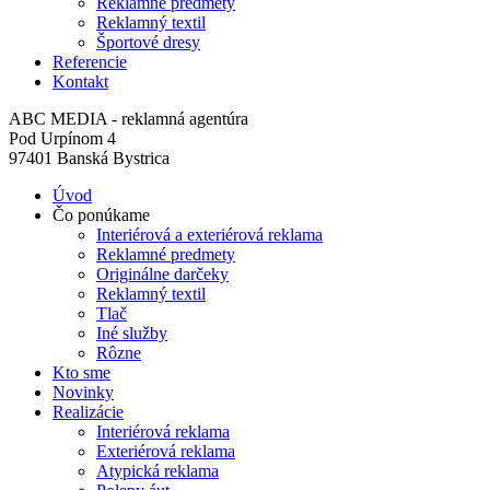
Reklamné predmety
Reklamný textil
Športové dresy
Referencie
Kontakt
ABC MEDIA - reklamná agentúra
Pod Urpínom 4
97401 Banská Bystrica
Úvod
Čo ponúkame
Interiérová a exteriérová reklama
Reklamné predmety
Originálne darčeky
Reklamný textil
Tlač
Iné služby
Rôzne
Kto sme
Novinky
Realizácie
Interiérová reklama
Exteriérová reklama
Atypická reklama