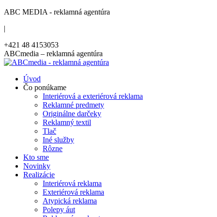
Skip
ABC MEDIA - reklamná agentúra
to
|
content
+421 48 4153053
Facebook
ABCmedia – reklamná agentúra
page
opens
Úvod
in
Čo ponúkame
new
Interiérová a exteriérová reklama
window
Reklamné predmety
Originálne darčeky
Reklamný textil
Tlač
Iné služby
Rôzne
Kto sme
Novinky
Realizácie
Interiérová reklama
Exteriérová reklama
Atypická reklama
Polepy áut