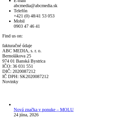
E-mail
abcmedia@abcmedia.sk
Telefón
+421 (0) 48/41 53 053
Mobil
0903 47 46 41
Find us on:
Facebook
fakturačné údaje
page
ABC MEDIA, s. r. o.
opens
Bernolákova 25
in
974 01 Banská Bystrica
new
IČO: 36 031 551
window
DIČ: 2020087212
IČ DPH: SK2020087212
Novinky
Nová značka v ponuke – MOLU
24 júna, 2026