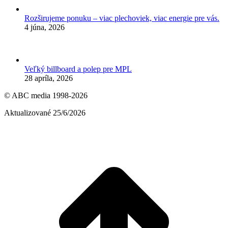
Rozširujeme ponuku – viac plechoviek, viac energie pre vás.
4 júna, 2026
Veľký billboard a polep pre MPL
28 apríla, 2026
© ABC media 1998-2026
Aktualizované 25/6/2026
t
T