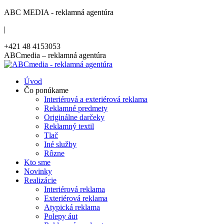
Skip
ABC MEDIA - reklamná agentúra
to
|
content
+421 48 4153053
Facebook
ABCmedia – reklamná agentúra
page
opens
Úvod
in
Čo ponúkame
new
Interiérová a exteriérová reklama
window
Reklamné predmety
Originálne darčeky
Reklamný textil
Tlač
Iné služby
Rôzne
Kto sme
Novinky
Realizácie
Interiérová reklama
Exteriérová reklama
Atypická reklama
Polepy áut