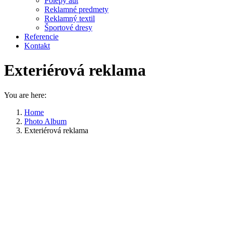
Polepy áut
Reklamné predmety
Reklamný textil
Športové dresy
Referencie
Kontakt
Exteriérová reklama
You are here:
Home
Photo Album
Exteriérová reklama