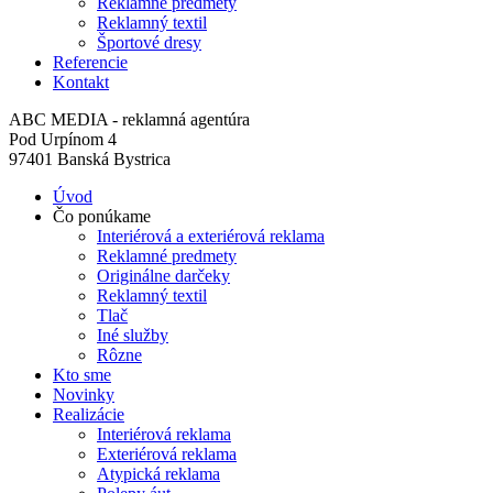
Reklamné predmety
Reklamný textil
Športové dresy
Referencie
Kontakt
ABC MEDIA - reklamná agentúra
Pod Urpínom 4
97401 Banská Bystrica
Úvod
Čo ponúkame
Interiérová a exteriérová reklama
Reklamné predmety
Originálne darčeky
Reklamný textil
Tlač
Iné služby
Rôzne
Kto sme
Novinky
Realizácie
Interiérová reklama
Exteriérová reklama
Atypická reklama